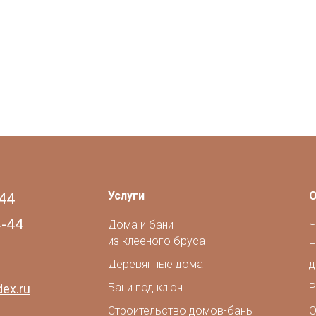
Услуги
О
44
4-44
Дома и бани
Ч
из клееного бруса
П
Деревянные дома
д
Бани под ключ
Р
ex.ru
Строительство домов-бань
О