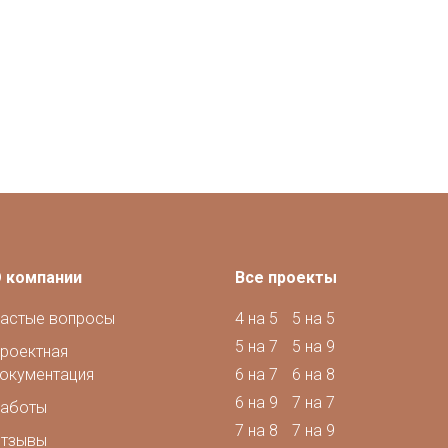
 компании
Все проекты
астые вопросы
4 на 5
5 на 5
5 на 7
5 на 9
роектная
окументация
6 на 7
6 на 8
6 на 9
7 на 7
аботы
7 на 8
7 на 9
тзывы