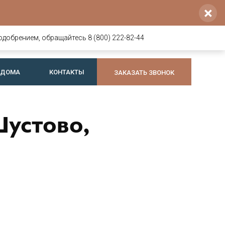
×
Напишите нам
Позвоните нам
8 800 222-82-44
voldoma@yandex.ru
одобрением, обращайтесь 8 (800) 222-82-44
+7 921 064-74-44
Telegram
или
Max
 ДОМА
КОНТАКТЫ
ЗАКАЗАТЬ ЗВОНОК
Шустово,