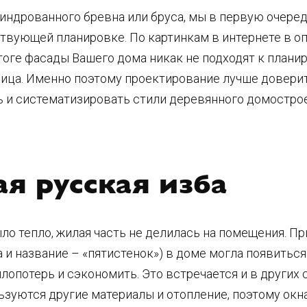
линдрованного бревна или бруса, мы в первую очере
тствующей планировке. По картинкам в интернете в
 итоге фасады Вашего дома никак не подходят к плани
ица. Именно поэтому проектирование лучше доверит
ь и систематизировать стили деревянного домострое
я русская изба
ло тепло, жилая часть не делилась на помещения. П
 и название – «пятистенок») в доме могла появиться
лопотерь и сэкономить. Это встречается и в других 
ьзуются другие материалы и отопление, поэтому окн