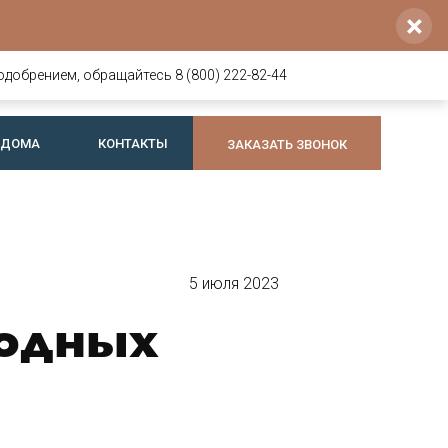
×
Напишите нам
Позвоните нам
8 800 222-82-44
voldoma@yandex.ru
одобрением, обращайтесь 8 (800) 222-82-44
+7 921 064-74-44
Telegram
или
Max
 ДОМА
КОНТАКТЫ
ЗАКАЗАТЬ ЗВОНОК
5 июля 2023
родных