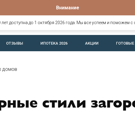
Внимание
Офис продаж
о
омов и
Вологда, Ярославская, 25
лет доступна до 1 октября 2026 года. Мы все успеем и поможем с 
офис 26 (c 8:30 до 17:30)
ОТЗЫВЫ
ИПОТЕКА 2026
АКЦИИ
ГОТОВЫЕ
х домов
рные стили заго