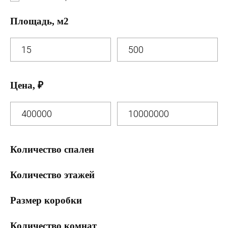
Площадь, м2
Цена, ₽
Количество спален
0 спален
Количество этажей
1 спальня
1 этаж
Размер коробки
2 спальни
2 этажа
7 на 13
3 спальни
Количество комнат