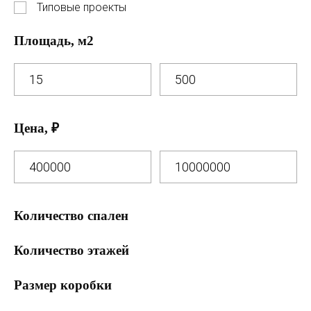
Типовые проекты
Площадь, м2
Цена, ₽
Количество спален
0 спален
Количество этажей
1 спальня
1 этаж
Размер коробки
2 спальни
2 этажа
7 на 13