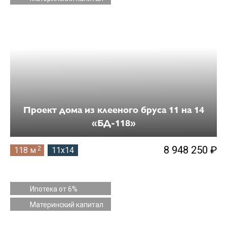
10 на 10
10 на 11
10 на 13
11 на 12
11 на 13
11 на 14
Проект дома из клееного бруса 11 на 14
«БД-118»
12 на 13
12 на 14
8 948 250 ₽
2
118 м
11x14
12 на 20
14 на 16
Ипотека от 6%
Материнский капитал