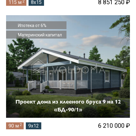
8 851 250 ₽
2
115 м
8x15
Ипотека от 6%
Материнский капитал
Проект дома из клееного бруса 9 на 12
«БД-90/1»
6 210 000 ₽
2
90 м
9x12