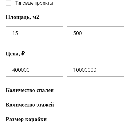
Типовые проекты
Площадь, м2
Цена, ₽
Количество спален
0 спален
Количество этажей
1 спальня
1 этаж
Размер коробки
2 спальни
2 этажа
7 на 13