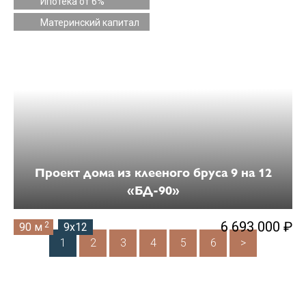
Ипотека от 6%
Материнский капитал
Проект дома из клееного бруса 9 на 12
«БД-90»
6 693 000 ₽
2
90 м
9x12
1
2
3
4
5
6
>