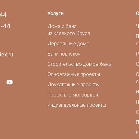
Услуги
О
44
4-44
Дома и бани
Ч
из клееного бруса
П
Деревянные дома
д
Бани под ключ
Р
ex.ru
Строительство домов-бань
О
Одноэтажные проекты
С
с
Двухэтажные проекты
И
Проекты с мансардой
П
Индивидуальные проекты
С
П
К