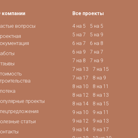
 компании
Все проекты
астые вопросы
4 на 5
5 на 5
5 на 7
5 на 9
роектная
окументация
6 на 7
6 на 8
6 на 9
7 на 7
аботы
7 на 8
7 на 9
тзывы
7 на 13
7 на 15
тоимость
7 на 17
8 на 9
троительства
8 на 10
8 на 11
потека
8 на 12
8 на 13
опулярные проекты
8 на 14
8 на 15
пецпредложения
9 на 10
9 на 11
9 на 12
9 на 13
олезные статьи
9 на 14
9 на 17
онтакты