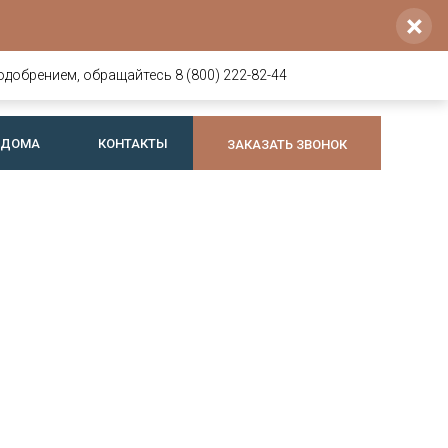
×
Напишите нам
Позвоните нам
8 800 222-82-44
voldoma@yandex.ru
одобрением, обращайтесь 8 (800) 222-82-44
+7 921 064-74-44
Telegram
или
Max
 ДОМА
КОНТАКТЫ
ЗАКАЗАТЬ ЗВОНОК