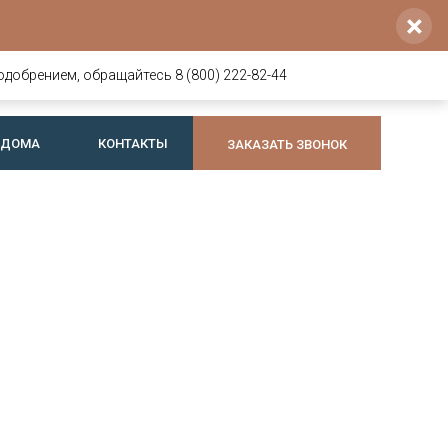
×
Напишите нам
Позвоните нам
8 800 222-82-44
voldoma@yandex.ru
одобрением, обращайтесь 8 (800) 222-82-44
+7 921 064-74-44
Telegram
или
Max
 ДОМА
КОНТАКТЫ
ЗАКАЗАТЬ ЗВОНОК