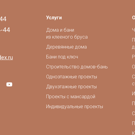
Услуги
О
44
4-44
Дома и бани
Ч
из клееного бруса
П
Деревянные дома
д
Бани под ключ
Р
ex.ru
Строительство домов-бань
О
Одноэтажные проекты
С
с
Двухэтажные проекты
И
Проекты с мансардой
П
Индивидуальные проекты
С
П
К