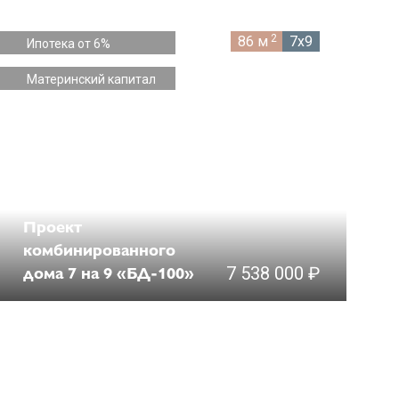
2
86 м
7x9
Ипотека от 6%
Материнский капитал
Проект
комбинированного
дома 7 на 9 «БД-100»
7 538 000 ₽