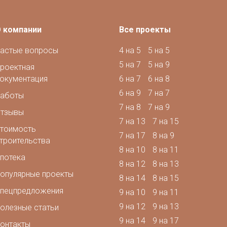
 компании
Все проекты
астые вопросы
4 на 5
5 на 5
5 на 7
5 на 9
роектная
окументация
6 на 7
6 на 8
6 на 9
7 на 7
аботы
7 на 8
7 на 9
тзывы
7 на 13
7 на 15
тоимость
7 на 17
8 на 9
троительства
8 на 10
8 на 11
потека
8 на 12
8 на 13
опулярные проекты
8 на 14
8 на 15
пецпредложения
9 на 10
9 на 11
9 на 12
9 на 13
олезные статьи
9 на 14
9 на 17
онтакты