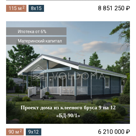
8 851 250 ₽
2
115 м
8x15
Ипотека от 6%
Материнский капитал
Проект дома из клееного бруса 9 на 12
«БД-90/1»
6 210 000 ₽
2
90 м
9x12