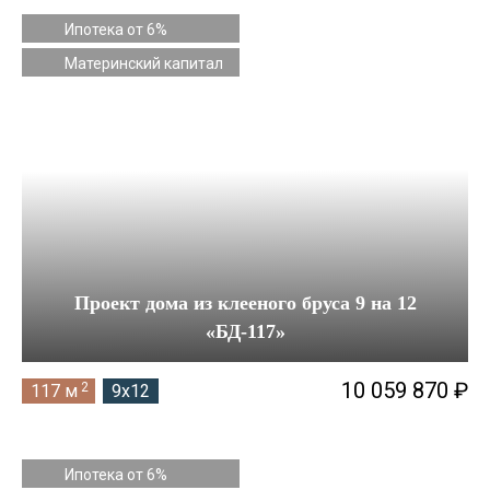
8 на 10
Ипотека от 6%
Материнский капитал
8 на 11
8 на 12
8 на 13
8 на 14
9 на 10
9 на 11
Проект дома из клееного бруса 9 на 12
9 на 12
«БД-117»
9 на 13
10 059 870 ₽
2
117 м
9x12
9 на 14
9 на 17
Ипотека от 6%
9 на 19