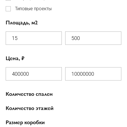
Типовые проекты
Площадь, м2
Цена, ₽
Количество спален
0 спален
Количество этажей
1 спальня
1 этаж
Размер коробки
2 спальни