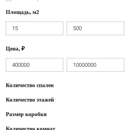
Площадь, м2
Цена, ₽
Количество спален
0 спален
Количество этажей
1 спальня
1 этаж
Размер коробки
2 спальни
2 этажа
7 на 13
3 спальни
Количество комнат