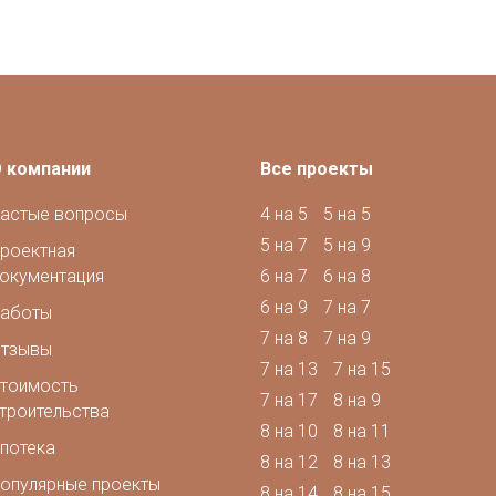
 компании
Все проекты
астые вопросы
4 на 5
5 на 5
5 на 7
5 на 9
роектная
окументация
6 на 7
6 на 8
6 на 9
7 на 7
аботы
7 на 8
7 на 9
тзывы
7 на 13
7 на 15
тоимость
7 на 17
8 на 9
троительства
8 на 10
8 на 11
потека
8 на 12
8 на 13
опулярные проекты
8 на 14
8 на 15