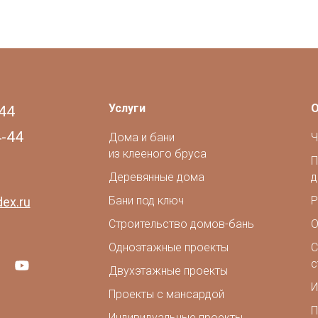
Услуги
О
44
4-44
Дома и бани
Ч
из клееного бруса
П
Деревянные дома
д
Бани под ключ
Р
ex.ru
Строительство домов-бань
О
Одноэтажные проекты
С
с
Двухэтажные проекты
И
Проекты с мансардой
П
Индивидуальные проекты