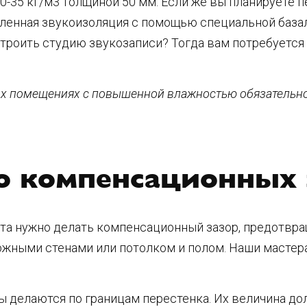
-35 кг/м3 толщиной 50 мм. Если же вы планируете 
ленная звукоизоляция с помощью специальной базал
строить студию звукозаписи? Тогда вам потребуетс
гих помещениях с повышенной влажностью обязательн
о компенсационных 
та нужно делать компенсационный зазор, предотв
ожными стенами или потолком и полом. Наши масте
ы делаются по границам перестенка. Их величина до