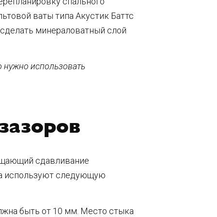
перепланировку спального
ьтовой ваты типа Акустик Баттс
я сделать минераловатный слой
о нужно использовать
зазоров
ращающий сдавливание
ра используют следующую
лжна быть от 10 мм. Место стыка