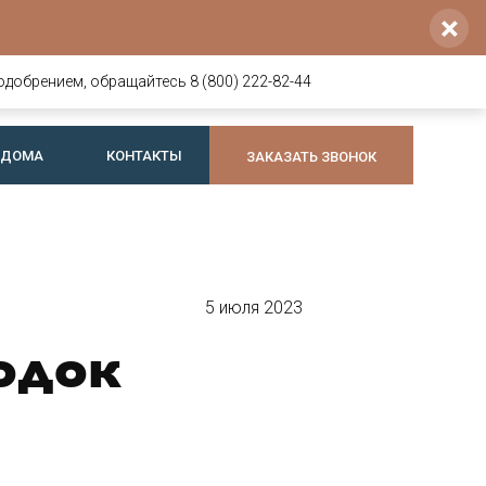
×
Напишите нам
Позвоните нам
8 800 222-82-44
voldoma@yandex.ru
одобрением, обращайтесь 8 (800) 222-82-44
+7 921 064-74-44
Telegram
или
Max
 ДОМА
КОНТАКТЫ
ЗАКАЗАТЬ ЗВОНОК
5 июля 2023
одок