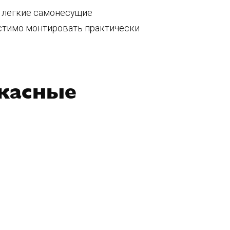
и легкие самонесущие
устимо монтировать практически
ркасные