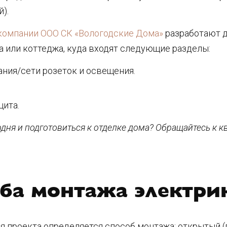
).
компании ООО СК «Вологодские Дома»
разработают д
 или коттеджа, куда входят следующие разделы:
ния/сети розеток и освещения.
щита.
годня и подготовиться к отделке дома? Обращайтесь к
ба монтажа электри
я проекта определяется способ монтажа: открытый (п