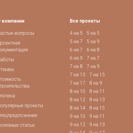
 компании
Все проекты
астые вопросы
4 на 5
5 на 5
5 на 7
5 на 9
роектная
окументация
6 на 7
6 на 8
6 на 9
7 на 7
аботы
7 на 8
7 на 9
тзывы
7 на 13
7 на 15
тоимость
7 на 17
8 на 9
троительства
8 на 10
8 на 11
потека
8 на 12
8 на 13
опулярные проекты
8 на 14
8 на 15
пецпредложения
9 на 10
9 на 11
9 на 12
9 на 13
олезные статьи
9 на 14
9 на 17