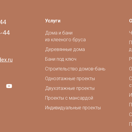
Услуги
О
44
4-44
Дома и бани
Ч
из клееного бруса
П
Деревянные дома
д
Бани под ключ
Р
ex.ru
Строительство домов-бань
О
Одноэтажные проекты
С
с
Двухэтажные проекты
И
Проекты с мансардой
П
Индивидуальные проекты
С
П