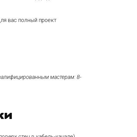
ля вас полный проект
 квалифицированным мастерам: 8-
ки
оверх стен в кабель-канале)