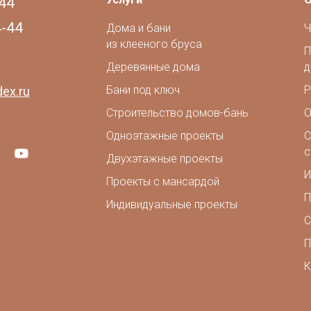
44
4-44
Дома и бани
Ч
из клееного бруса
П
Деревянные дома
д
Бани под ключ
Р
ex.ru
Строительство домов-бань
О
Одноэтажные проекты
С
с
Двухэтажные проекты
И
Проекты с мансардой
П
Индивидуальные проекты
С
П
К