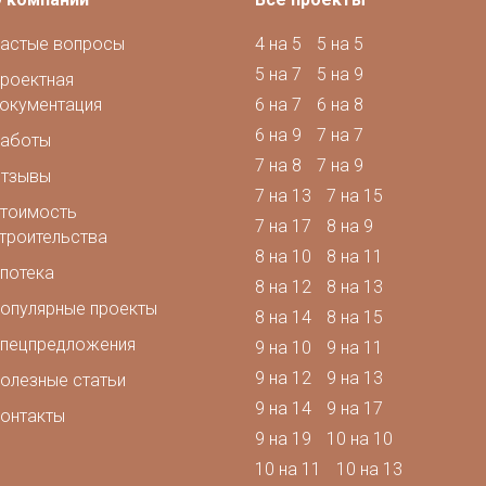
астые вопросы
4 на 5
5 на 5
5 на 7
5 на 9
роектная
окументация
6 на 7
6 на 8
6 на 9
7 на 7
аботы
7 на 8
7 на 9
тзывы
7 на 13
7 на 15
тоимость
7 на 17
8 на 9
троительства
8 на 10
8 на 11
потека
8 на 12
8 на 13
опулярные проекты
8 на 14
8 на 15
пецпредложения
9 на 10
9 на 11
9 на 12
9 на 13
олезные статьи
9 на 14
9 на 17
онтакты
9 на 19
10 на 10
10 на 11
10 на 13