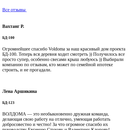
Все отзывы
Вахтанг Р.
БД-100
Огромнейшее спасибо Voldoma за наш красивый дом проекта
БД-100. Теперь вся деревня ходит смотреть )) Получилось все
просто супер, особенно свесами крыш любуюсь )) Выбирали
компанию по отзывам, кто может по семейной ипотеке
строить, и не прогадали.
Лена Аршикина
БД-123
ВОЛДОМА — это необыкновенно дружная команда,
делающая свою работу на отлично, умеющая работать
добросовестно и честно! За что огромное спасибо их
руководству Евгению Стукову и Валентину Клопову!