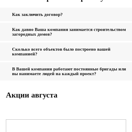
Для домов по СПЕЦПРЕДЛОЖЕНИЮ
коммуникации минимальные: вентиляция,
Как заключить договор?
канализация
Как давно Ваша компания занимается строительством
загородных домов?
Сколько всего объектов было построено вашей
ПОЛУЧИТЬ РАСЧЕТ
компанией?
В Вашей компании работают постоянные бригады или
вы нанимаете людей на каждый проект?
Акции августа
ПОЛУЧИТЬ РАСЧЕТ
ПОЛУЧИТЬ РАСЧЕТ