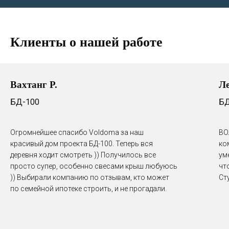
Клиенты о нашей работе
Вахтанг Р.
Л
БД-100
БД
Огромнейшее спасибо Voldoma за наш
ВО
красивый дом проекта БД-100. Теперь вся
ко
деревня ходит смотреть )) Получилось все
ум
просто супер, особенно свесами крыш любуюсь
чт
)) Выбирали компанию по отзывам, кто может
Ст
по семейной ипотеке строить, и не прогадали.