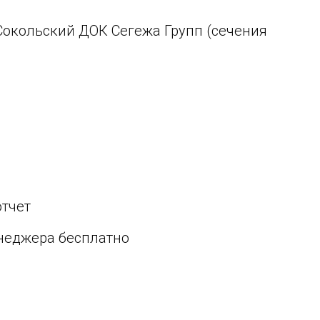
Сокольский ДОК Сегежа Групп (сечения
отчет
енеджера бесплатно
ия