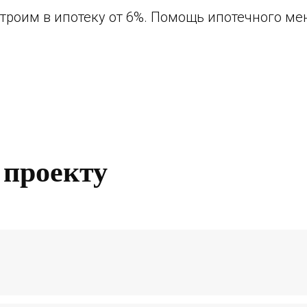
Строим в ипотеку от 6%. Помощь ипотечного м
икации минимальные: вентиляция, канализац
 проекту