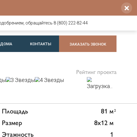
×
Напишите нам
Позвоните нам
8 800 222-82-44
voldoma@yandex.ru
одобрением, обращайтесь 8 (800) 222-82-44
+7 921 064-74-44
Telegram
или
Max
 ДОМА
КОНТАКТЫ
ЗАКАЗАТЬ ЗВОНОК
Рейтинг проекта
Загрузка...
Площадь
81 м
2
Размер
8x12 м
Этажность
1